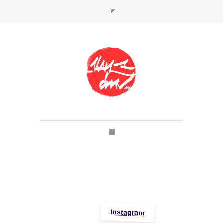
SHOP
Link to shop
Kan's official website,
Member of
Da Mental Vaporz
[
BOM.K
BLO
BRUSK
GRIS1
ISO
JAWS
KAN
LEK
SOWAT
]
Instagram