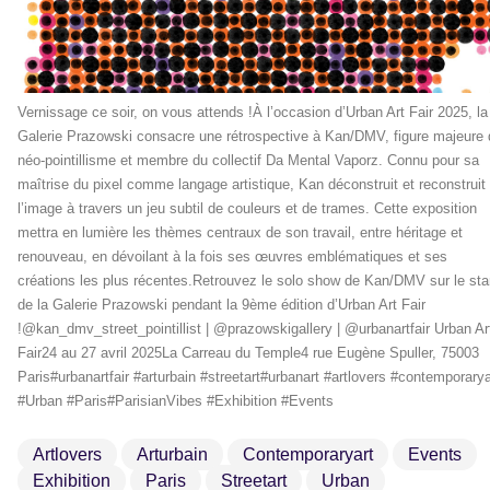
Vernissage ce soir, on vous attends !À l’occasion d’Urban Art Fair 2025, la
Galerie Prazowski consacre une rétrospective à Kan/DMV, figure majeure 
néo-pointillisme et membre du collectif Da Mental Vaporz. Connu pour sa
maîtrise du pixel comme langage artistique, Kan déconstruit et reconstruit
l’image à travers un jeu subtil de couleurs et de trames. Cette exposition
mettra en lumière les thèmes centraux de son travail, entre héritage et
renouveau, en dévoilant à la fois ses œuvres emblématiques et ses
créations les plus récentes.Retrouvez le solo show de Kan/DMV sur le st
de la Galerie Prazowski pendant la 9ème édition d’Urban Art Fair
!@kan_dmv_street_pointillist | @prazowskigallery | @urbanartfair Urban Ar
Fair24 au 27 avril 2025La Carreau du Temple4 rue Eugène Spuller, 75003
Paris#urbanartfair #arturbain #streetart#urbanart #artlovers #contemporarya
#Urban #Paris#ParisianVibes #Exhibition #Events
Artlovers
Arturbain
Contemporaryart
Events
Exhibition
Paris
Streetart
Urban