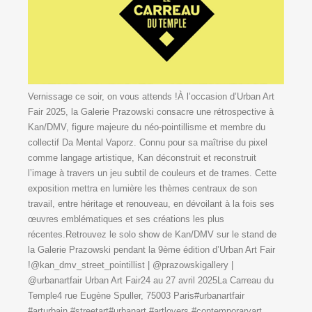
Vernissage ce soir, on vous attends !À l’occasion d’Urban Art
Fair 2025, la Galerie Prazowski consacre une rétrospective à
Kan/DMV, figure majeure du néo-pointillisme et membre du
collectif Da Mental Vaporz. Connu pour sa maîtrise du pixel
comme langage artistique, Kan déconstruit et reconstruit
l’image à travers un jeu subtil de couleurs et de trames. Cette
exposition mettra en lumière les thèmes centraux de son
travail, entre héritage et renouveau, en dévoilant à la fois ses
œuvres emblématiques et ses créations les plus
récentes.Retrouvez le solo show de Kan/DMV sur le stand de
la Galerie Prazowski pendant la 9ème édition d’Urban Art Fair
!@kan_dmv_street_pointillist | @prazowskigallery |
@urbanartfair Urban Art Fair24 au 27 avril 2025La Carreau du
Temple4 rue Eugène Spuller, 75003 Paris#urbanartfair
#arturbain #streetart#urbanart #artlovers #contemporaryart