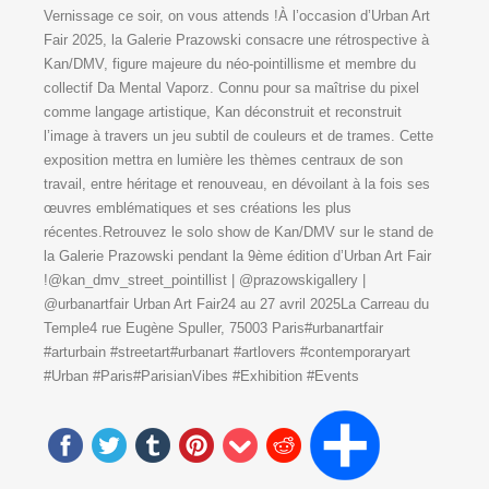
Vernissage ce soir, on vous attends !À l’occasion d’Urban Art
Fair 2025, la Galerie Prazowski consacre une rétrospective à
Kan/DMV, figure majeure du néo-pointillisme et membre du
collectif Da Mental Vaporz. Connu pour sa maîtrise du pixel
comme langage artistique, Kan déconstruit et reconstruit
l’image à travers un jeu subtil de couleurs et de trames. Cette
exposition mettra en lumière les thèmes centraux de son
travail, entre héritage et renouveau, en dévoilant à la fois ses
œuvres emblématiques et ses créations les plus
récentes.Retrouvez le solo show de Kan/DMV sur le stand de
la Galerie Prazowski pendant la 9ème édition d’Urban Art Fair
!@kan_dmv_street_pointillist | @prazowskigallery |
@urbanartfair Urban Art Fair24 au 27 avril 2025La Carreau du
Temple4 rue Eugène Spuller, 75003 Paris#urbanartfair
#arturbain #streetart#urbanart #artlovers #contemporaryart
#Urban #Paris#ParisianVibes #Exhibition #Events