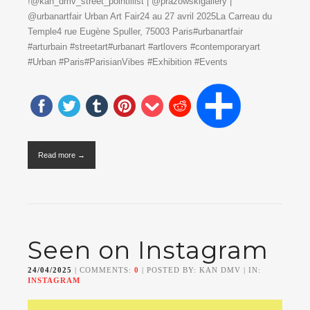
!@kan_dmv_street_pointillist | @prazowskigallery |
@urbanartfair Urban Art Fair24 au 27 avril 2025La Carreau du
Temple4 rue Eugène Spuller, 75003 Paris#urbanartfair
#arturbain #streetart#urbanart #artlovers #contemporaryart
#Urban #Paris#ParisianVibes #Exhibition #Events
Read more →
Seen on Instagram
24/04/2025
| COMMENTS:
0
| POSTED BY: KAN DMV | IN:
INSTAGRAM