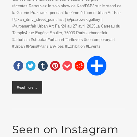
récentes.Retrouvez le solo show de Kan/DMV sur le stand de
la Galerie Prazowski pendant la 9ème édition d’Urban Art Fair
!@kan_dmv_street_pointillist | @prazowskigallery |
@urbanartfair Urban Art Fair24 au 27 avril 2025La Carreau du
Temple4 rue Eugène Spuller, 75003 Paris#urbanartfair
#arturbain #streetart#urbanart #artlovers #contemporaryart
#Urban #Paris#ParisianVibes #Exhibition #Events
Read more →
Seen on Instagram