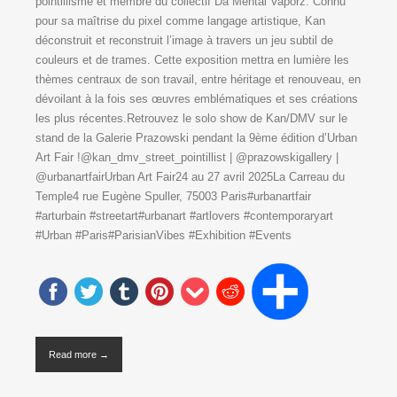
pointillisme et membre du collectif Da Mental Vaporz. Connu
pour sa maîtrise du pixel comme langage artistique, Kan
déconstruit et reconstruit l’image à travers un jeu subtil de
couleurs et de trames. Cette exposition mettra en lumière les
thèmes centraux de son travail, entre héritage et renouveau, en
dévoilant à la fois ses œuvres emblématiques et ses créations
les plus récentes.Retrouvez le solo show de Kan/DMV sur le
stand de la Galerie Prazowski pendant la 9ème édition d’Urban
Art Fair !@kan_dmv_street_pointillist | @prazowskigallery |
@urbanartfairUrban Art Fair24 au 27 avril 2025La Carreau du
Temple4 rue Eugène Spuller, 75003 Paris#urbanartfair
#arturbain #streetart#urbanart #artlovers #contemporaryart
#Urban #Paris#ParisianVibes #Exhibition #Events
Read more →