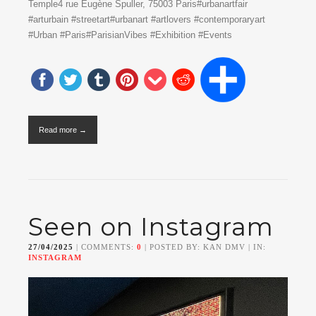
Temple4 rue Eugène Spuller, 75003 Paris#urbanartfair
#arturbain #streetart#urbanart #artlovers #contemporaryart
#Urban #Paris#ParisianVibes #Exhibition #Events
Read more →
Seen on Instagram
27/04/2025
| COMMENTS:
0
| POSTED BY: KAN DMV | IN:
INSTAGRAM