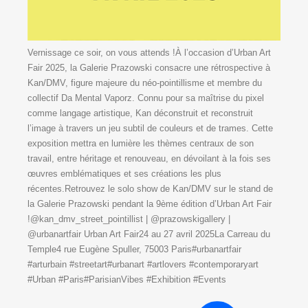
Vernissage ce soir, on vous attends !À l’occasion d’Urban Art
Fair 2025, la Galerie Prazowski consacre une rétrospective à
Kan/DMV, figure majeure du néo-pointillisme et membre du
collectif Da Mental Vaporz. Connu pour sa maîtrise du pixel
comme langage artistique, Kan déconstruit et reconstruit
l’image à travers un jeu subtil de couleurs et de trames. Cette
exposition mettra en lumière les thèmes centraux de son
travail, entre héritage et renouveau, en dévoilant à la fois ses
œuvres emblématiques et ses créations les plus
récentes.Retrouvez le solo show de Kan/DMV sur le stand de
la Galerie Prazowski pendant la 9ème édition d’Urban Art Fair
!@kan_dmv_street_pointillist | @prazowskigallery |
@urbanartfair Urban Art Fair24 au 27 avril 2025La Carreau du
Temple4 rue Eugène Spuller, 75003 Paris#urbanartfair
#arturbain #streetart#urbanart #artlovers #contemporaryart
#Urban #Paris#ParisianVibes #Exhibition #Events