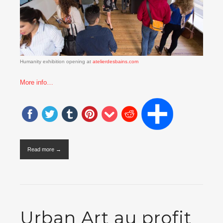
Humanity exhibition opening at
atelierdesbains.com
More info…
Read more →
Urban Art au profit