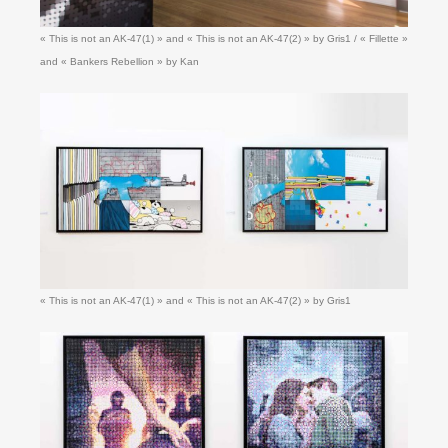
« This is not an AK-47(1) » and « This is not an AK-47(2) » by Gris1 / « Fillette »
and « Bankers Rebellion » by Kan
« This is not an AK-47(1) » and « This is not an AK-47(2) » by Gris1