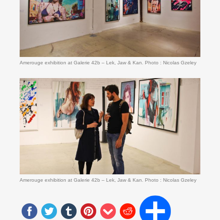
Amerouge exhibition at Galerie 42b – Lek, Jaw & Kan. Photo : Nicolas Gzeley
Amerouge exhibition at Galerie 42b – Lek, Jaw & Kan. Photo : Nicolas Gzeley