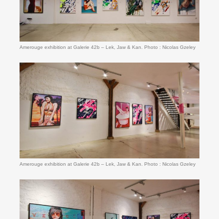
Amerouge exhibition at Galerie 42b – Lek, Jaw & Kan. Photo : Nicolas Gzeley
Amerouge exhibition at Galerie 42b – Lek, Jaw & Kan. Photo : Nicolas Gzeley