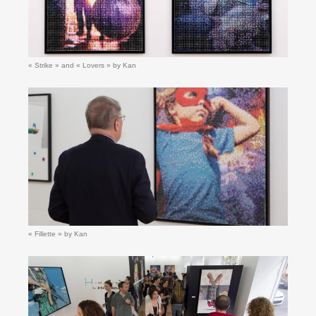
« Strike » and « Lovers » by Kan
« Fillette » by Kan