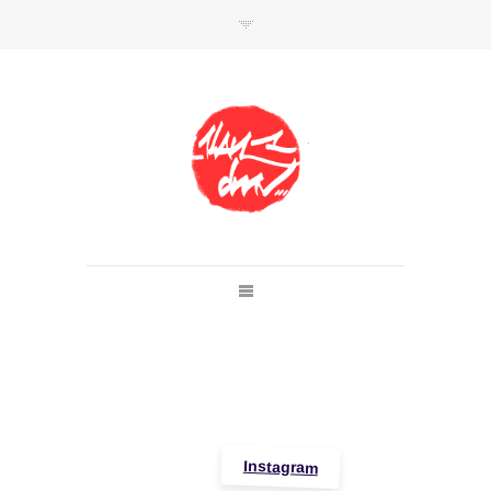
SHOP
Link to shop
Kan's official website,
Member of
Da Mental Vaporz
[
BOM.K
BLO
BRUSK
GRIS1
ISO
JAWS
KAN
LEK
SOWAT
]
Instagram