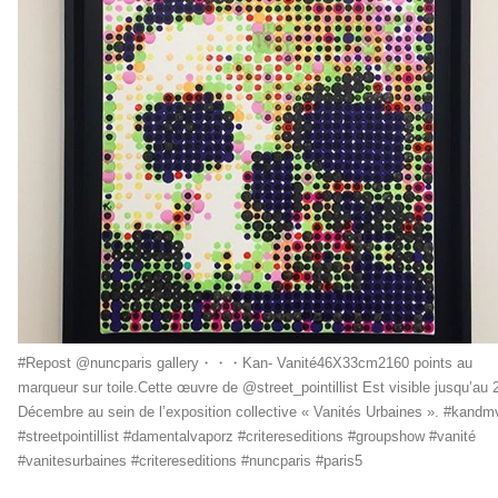
#Repost @nuncparis gallery・・・Kan- Vanité46X33cm2160 points au
marqueur sur toile.Cette œuvre de @street_pointillist Est visible jusqu’au 
Décembre au sein de l’exposition collective « Vanités Urbaines ». #kandm
#streetpointillist #damentalvaporz #critereseditions #groupshow #vanité
#vanitesurbaines #critereseditions #nuncparis #paris5