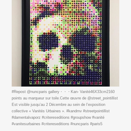
#Repost @nuncparis gallery・・・Kan- Vanité46X33cm2160
points au marqueur sur toile.Cette œuvre de @street_pointillist
Est visible jusqu’au 2 Décembre au sein de l’exposition
collective « Vanités Urbaines ». #kandmv #streetpointillist
#damentalvaporz #critereseditions #groupshow #vanité
#vanitesurbaines #critereseditions #nuncparis #paris5