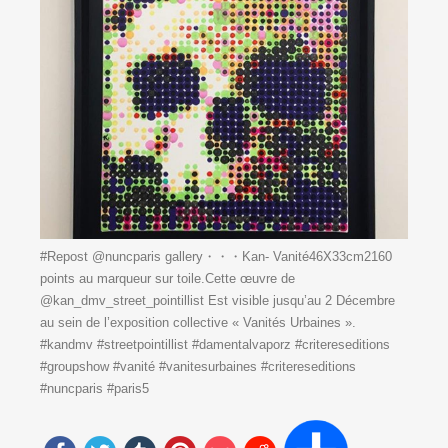
#Repost @nuncparis gallery・・・Kan- Vanité46X33cm2160
points au marqueur sur toile.Cette œuvre de
@kan_dmv_street_pointillist Est visible jusqu’au 2 Décembre
au sein de l’exposition collective « Vanités Urbaines ».
#kandmv #streetpointillist #damentalvaporz #critereseditions
#groupshow #vanité #vanitesurbaines #critereseditions
#nuncparis #paris5