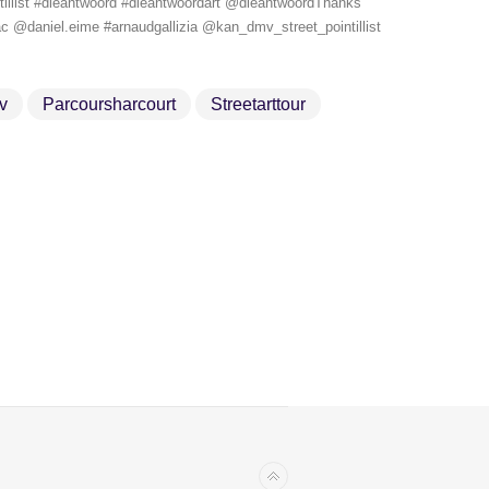
intillist #dieantwoord #dieantwoordart @dieantwoordThanks
 @daniel.eime #arnaudgallizia @kan_dmv_street_pointillist
v
Parcoursharcourt
Streetarttour