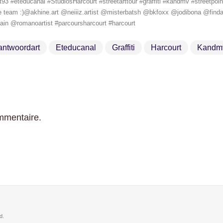
dt93 #eteducanal #StudiosHarcourt #streetarttour #graffiti #kandmv #streetpo
 team :)@akhine.art @neiiiz.artist @misterbatsh @bkfoxx @jodibona @findac
 @romanoartist #parcoursharcourt #harcourt
antwoordart
Eteducanal
Graffiti
Harcourt
Kandm
mmentaire.
d.