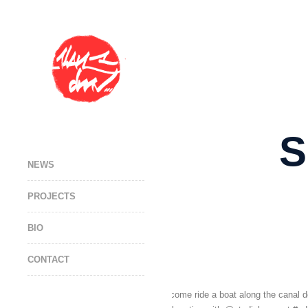
S
NEWS
PROJECTS
BIO
CONTACT
If you visit Paris this summer come ride a boat along the canal de