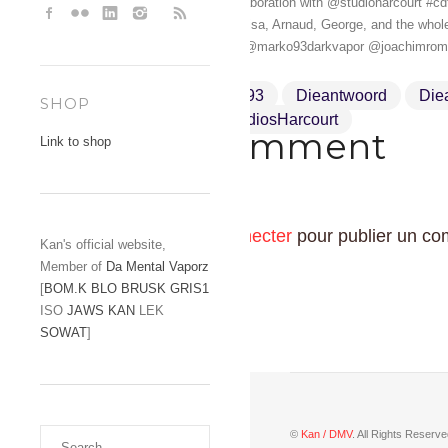
urbain harcourt 2018 » un collaboration with @studioharcourt #c
@marko93darkvapor , Anne, Lisa, Arnaud, George, and the whole
@sema.lao @le_mouvement @marko93darkvapor @joachimromain
Arnaudgallizia
Cdt93
Dieantwoord
Die
SHOP
Streetpointillist
StudiosHarcourt
Drop a comment
Link to shop
Vous devez
vous connecter
pour publier un co
Kan's official website,
Member of
Da Mental Vaporz
[
BOM.K
BLO
BRUSK
GRIS1
ISO
JAWS
KAN
LEK
SOWAT
]
©
Kan / DMV
. All Rights Reserve