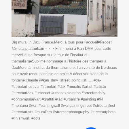
Big mural in Dax, France.Merci à tous pour l’accueil#Repost
@muralis.art.urbain・・・Fini! merci à Kan DMV pour cette
merveilleuse fresque sur le mur de l’institut du
thermalismeSublime hommage à l’histoire des thermes à
DaxMerci à l’institut du thermalisme et l’université de Bordeaux
pour avoir rendu possible ce projet ️️A découvrir place de la
fontaine chaude @kan_dmv_street_pointillist …..#dax
#streetartfestival #streetart #dax #muralis #artist #artiste
#streetartdax #urbanart #urbanexploration #streetartdaily
#contemporaryart #graffiti #tag #urbanlife #painting #94
#montana #wall #paintingwall #wallpaintingstreet #streetartfest
#streetartists #muralism #streetartphotography #streetartphoto
#finishwork #dots