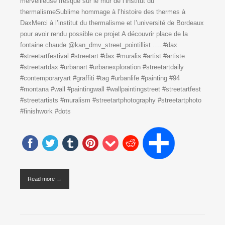
merveilleuse fresque sur le mur de l’institut du
thermalismeSublime hommage à l’histoire des thermes à
DaxMerci à l’institut du thermalisme et l’université de Bordeaux
pour avoir rendu possible ce projet ️️A découvrir place de la
fontaine chaude @kan_dmv_street_pointillist …..#dax
#streetartfestival #streetart #dax #muralis #artist #artiste
#streetartdax #urbanart #urbanexploration #streetartdaily
#contemporaryart #graffiti #tag #urbanlife #painting #94
#montana #wall #paintingwall #wallpaintingstreet #streetartfest
#streetartists #muralism #streetartphotography #streetartphoto
#finishwork #dots
Read more →