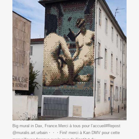
Big mural in Dax, France.Merci à tous pour l’accueil#Repost
@muralis.art.urbain・・・Fini! merci à Kan DMV pour cette