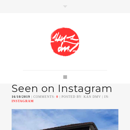
SHOP
Link to shop
Kan's official website,
Seen on Instagram
Member of
Da Mental Vaporz
[
BOM.K
BLO
BRUSK
GRIS1
ISO
JAWS
KAN
16/10/2019
| COMMENTS:
0
| POSTED BY: KAN DMV | IN:
LEK
SOWAT
]
INSTAGRAM