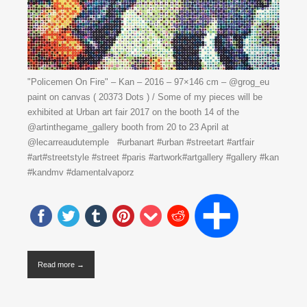
"Policemen On Fire" – Kan – 2016 – 97×146 cm – @grog_eu
paint on canvas ( 20373 Dots ) / Some of my pieces will be
exhibited at Urban art fair 2017 on the booth 14 of the
@artinthegame_gallery booth from 20 to 23 April at
@lecarreaudutemple #urbanart #urban #streetart #artfair
#art#streetstyle #street #paris #artwork#artgallery #gallery #kan
#kandmv #damentalvaporz
Read more →