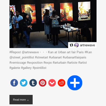
#Repost @artnewave・・・Kan at Urban art fair Paris #Kan
@street_pointillist #streetart #urbanart #urbanartfairparis
#vernissage #exposition #expo #arturbain #artiste #artist
#galerie #gallery #pointillist
Read more →