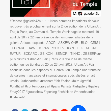
#Repost @galerie42b・・・Nous sommes impatients de vous
retrouver très prochainement sur la 2nde édition de la Urban Art
Fair, à Paris, au Carreau du Temple.Vernissage le mercredi 19
avril de 18h à 22h en présence de nombreux artistes de la
galerie.Artistes exposés: ADOR . ASKEW ONE . BLO . GRIS1
. HOPARE . JAW . JORAM ROUKES . KAN . LEK . NEBAY .
RATUR . SCKARO . SEIKON . SEMOR . TINHO . ZESERPour
plus d'infos :Urban Art Fair | Paris 2017Pour sa deuxième
édition qui se tiendra du 20 au 23 avril 2017, Urban Art Fair
accueille dans les espaces du Carreau du Temple une trentaine
de galeries françaises et internationales spécialisées en art
urbain. #urbanartfair #urbanart #fair #salon #foire #graffiti
#graffitiart #contemporaryart #paris #artists #artgallery #gallery
#may2017 #groupshow #opening #exhibition #meettheartist
#galerie42b