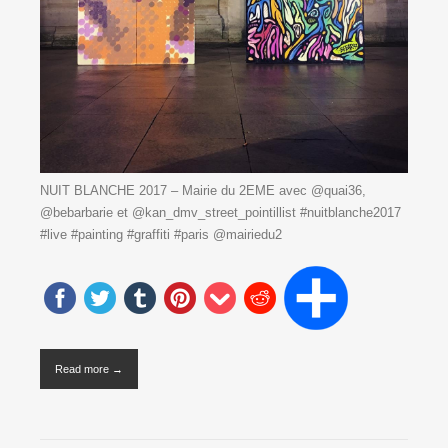
NUIT BLANCHE 2017 – Mairie du 2EME avec @quai36,
@bebarbarie et @kan_dmv_street_pointillist #nuitblanche2017
#live #painting #graffiti #paris @mairiedu2
Read more →