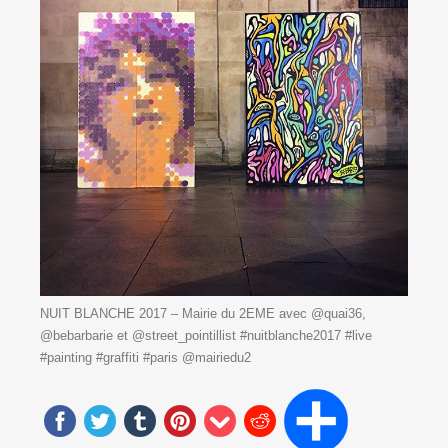
NUIT BLANCHE 2017 – Mairie du 2EME avec @quai36,
@bebarbarie et @street_pointillist #nuitblanche2017 #live
#painting #graffiti #paris @mairiedu2