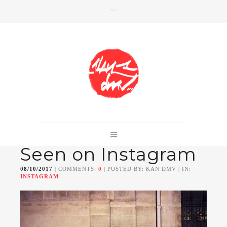
SHOP
Link to shop
Kan's official website,
Seen on Instagram
Member of
Da Mental Vaporz
[
BOM.K
BLO
BRUSK
GRIS1
ISO
JAWS
KAN
08/10/2017
| COMMENTS:
0
| POSTED BY: KAN DMV | IN:
LEK
SOWAT
]
INSTAGRAM