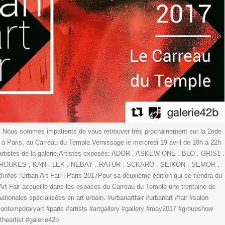
us sommes impatients de vous retrouver très prochainement sur la 2nde
r, à Paris, au Carreau du Temple.Vernissage le mercredi 19 avril de 18h à 22h
rtistes de la galerie.Artistes exposés: ADOR . ASKEW ONE . BLO . GRIS1 .
OUKES . KAN . LEK . NEBAY . RATUR . SCKARO . SEIKON . SEMOR .
nfos :Urban Art Fair | Paris 2017Pour sa deuxième édition qui se tiendra du
 Art Fair accueille dans les espaces du Carreau du Temple une trentaine de
nationales spécialisées en art urbain. #urbanartfair #urbanart #fair #salon
rt #contemporaryart #paris #artists #artgallery #gallery #may2017 #groupshow
heartist #galerie42b