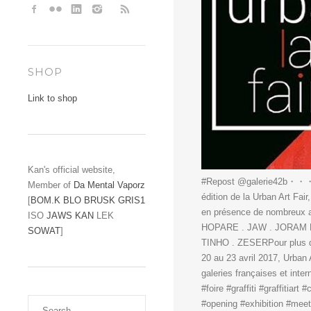
SHOP
Link to shop
Kan's official website,
#Repost @galerie42b・・・No
Member of
Da Mental Vaporz
édition de la Urban Art Fai
[
BOM.K
BLO
BRUSK
GRIS1
en présence de nombreux a
ISO
JAWS
KAN
LEK
HOPARE . JAW . JORAM R
SOWAT
]
TINHO . ZESERPour plus d'i
20 au 23 avril 2017, Urban
galeries françaises et inter
#foire #graffiti #graffitia
#opening #exhibition #meett